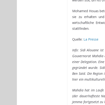
werden soll, um es of
Mohamed Houas betont
sie zu erhalten und 
wirtschaftliche Entw
stattfinden.
Quelle:
La Presse
Info: Sidi Alouane is
Gouvernorat Mahdia a
einer Delegation. Ein
gegründet wurde. Sidi
Ben Saïd. Die Region 
hier ein multikulturelle
Mahdia hat im Laufe 
(der dauerhafteste N
Jemma fortgesetzt zu 