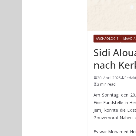
ARCHÄOLOGIE
MAHDIA
Sidi Alou
nach Ker
20. April 2025
Redakt
3 min read
Am Sonntag, den 20. 
Eine Fundstelle in H
Jem) könnte die Exis
Gouvernorat Nabeul 
Es war Mohamed Houas