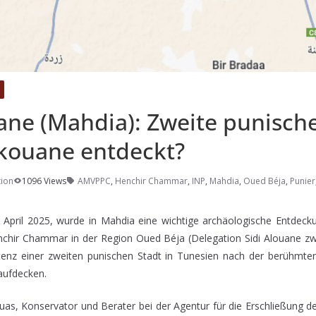
ane (Mahdia): Zweite punisch
kouane entdeckt?
ion
1096 Views
AMVPPC
,
Henchir Chammar
,
INP
,
Mahdia
,
Oued Béja
,
Punier
April 2025, wurde in Mahdia eine wichtige archäologische Entdeck
enchir Chammar in der Region Oued Béja (Delegation Sidi Alouane z
tenz einer zweiten punischen Stadt in Tunesien nach der berühmte
aufdecken.
, Konservator und Berater bei der Agentur für die Erschließung de