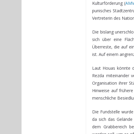
Kulturförderung (
AMV
punisches Stadtzentr
Vertreterin des Nation
Die bislang unerschlo
sich über eine Fläc
Überreste, die auf ei
ist. Auf einem angre
Laut Houas könnte di
Rezda miteinander ve
Organisation ihrer S
Hinweise auf frühere
menschliche Besiedlu
Die Fundstelle wurde 
da sich das Gelände 
dem Grabbereich beg