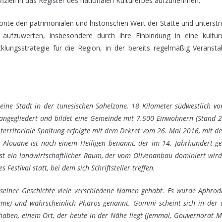
fiziell in das Register des nationalen Kulturerbes aufzunehmen.
e den patrimonialen und historischen Wert der Stätte und unterstri
aufzuwerten, insbesondere durch ihre Einbindung in eine kulturel
icklungsstrategie für die Region, in der bereits regelmäßig Veransta
t eine Stadt in der tunesischen Sahelzone, 18 Kilometer südwestlich v
ngegliedert und bildet eine Gemeinde mit 7.500 Einwohnern (Stand 2
e territoriale Spaltung erfolgte mit dem Dekret vom 26. Mai 2016, mit 
 Alouane ist nach einem Heiligen benannt, der im 14. Jahrhundert ge
ist ein landwirtschaftlicher Raum, der vom Olivenanbau dominiert wir
s Festival statt, bei dem sich Schriftsteller treffen.
seiner Geschichte viele verschiedene Namen gehabt. Es wurde Aphrod
ame) und wahrscheinlich Pharos genannt. Gummi scheint sich in der 
haben, einem Ort, der heute in der Nähe liegt (Jemmal, Gouvernorat 