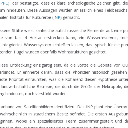
PPC
), der bestätigte, dass es klare archäologische Zeichen gibt, d
um hindeuten. Diese Aussagen wurden anlässlich eines Feldbesuchs
alen Instituts für Kulturerbe (
INP
) gemacht.
ssene Stätte weist zahlreiche aufschlussreiche Elemente auf: eine p
he von fast 4 Hektar erstrecken kann, ein Wasserreservoir, m
n integriertes Wassersystem schließen lassen, das typisch für die pu
nzenden Hügel wurden ebenfalls Wohnstrukturen gesichtet.
ese Entdeckung einzigartig sein, da die Stätte die Gebiete von O
rbindet. Er erinnerte daran, dass die Phönizier historisch geseh
tädte Priorität einräumten, was die Kohärenz dieser Hypothese unter
 landwirtschaftliche Betriebe, die durch die Größe der Nekropole, di
ng hindeutet, noch verstärkt wurden.
anhand von Satellitenbildern identifiziert. Das INP plant eine Überp
wahrscheinlich in staatlichem Besitz befindet. Die ersten Ausgrabun
innen, wobei ein spezialisiertes Team zusammengestellt und d