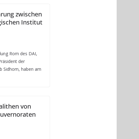
arung zwischen
schen Institut
ilung Rom des DAI,
Präsident der
abib Sidhom, haben am
lithen von
ouvernoraten