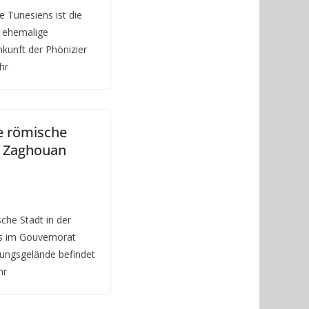
e Tunesiens ist die
 ehemalige
kunft der Phönizier
hr
e römische
t Zaghouan
che Stadt in der
hs im Gouvernorat
ungsgelände befindet
hr