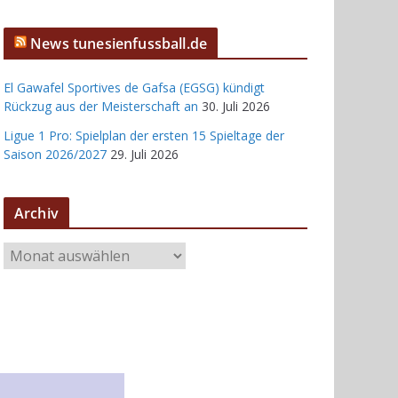
News tunesienfussball.de
El Gawafel Sportives de Gafsa (EGSG) kündigt
Rückzug aus der Meisterschaft an
30. Juli 2026
Ligue 1 Pro: Spielplan der ersten 15 Spieltage der
Saison 2026/2027
29. Juli 2026
Archiv
A
r
c
h
i
v