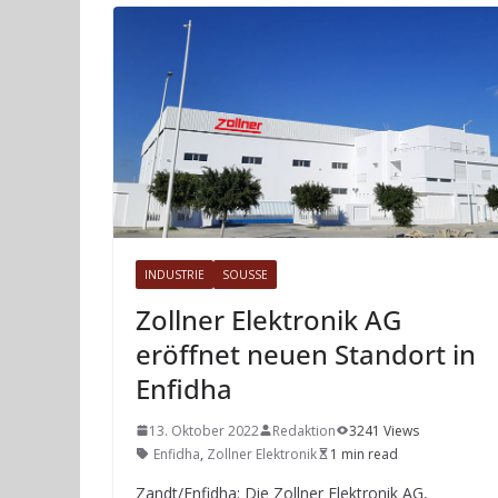
INDUSTRIE
SOUSSE
Zollner Elektronik AG
eröffnet neuen Standort in
Enfidha
13. Oktober 2022
Redaktion
3241 Views
Enfidha
,
Zollner Elektronik
1 min read
Zandt/Enfidha: Die Zollner Elektronik AG,