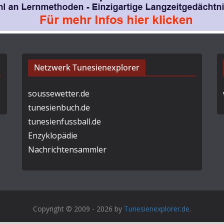
Netzwerk Tunesienexplorer
soussewetter.de
tunesienbuch.de
tunesienfussball.de
Enzyklopädie
Nachrichtensammler
Copyright © 2009 - 2026 by
Tunesienexplorer.de
.