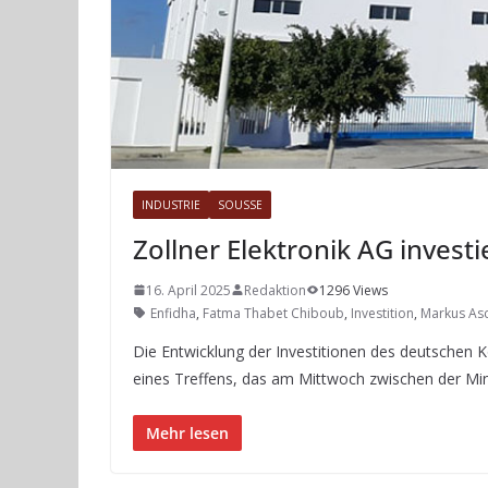
INDUSTRIE
SOUSSE
Zollner Elektronik AG investi
16. April 2025
Redaktion
1296 Views
Enfidha
,
Fatma Thabet Chiboub
,
Investition
,
Markus As
Die Entwicklung der Investitionen des deutschen K
eines Treffens, das am Mittwoch zwischen der Mini
Mehr lesen