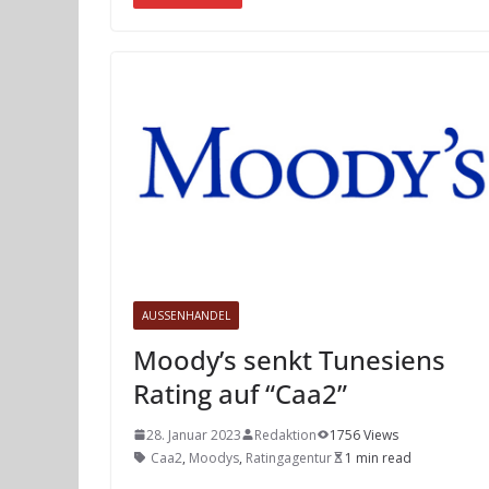
AUSSENHANDEL
Moody’s senkt Tunesiens
Rating auf “Caa2”
28. Januar 2023
Redaktion
1756 Views
Caa2
,
Moodys
,
Ratingagentur
1 min read