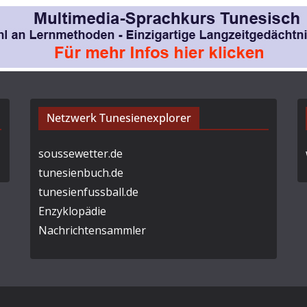
Netzwerk Tunesienexplorer
soussewetter.de
tunesienbuch.de
tunesienfussball.de
Enzyklopädie
Nachrichtensammler