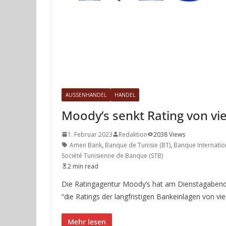
AUSSENHANDEL
HANDEL
Moody’s senkt Rating von vi
1. Februar 2023
Redaktion
2038 Views
Amen Bank
,
Banque de Tunisie (BT)
,
Banque Internatio
Société Tunisienne de Banque (STB)
2 min read
Die Ratingagentur Moody’s hat am Dienstagabend (
“die Ratings der langfristigen Bankeinlagen von 
Mehr lesen