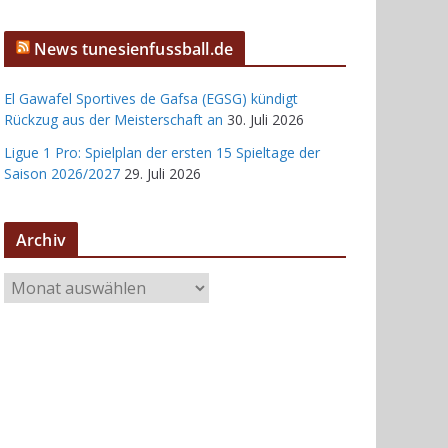
News tunesienfussball.de
El Gawafel Sportives de Gafsa (EGSG) kündigt
Rückzug aus der Meisterschaft an
30. Juli 2026
Ligue 1 Pro: Spielplan der ersten 15 Spieltage der
Saison 2026/2027
29. Juli 2026
Archiv
A
r
c
h
i
v