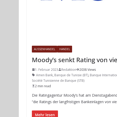
AUSSENHANDEL
HANDEL
Moody’s senkt Rating von vi
1. Februar 2023
Redaktion
2038 Views
Amen Bank
,
Banque de Tunisie (BT)
,
Banque Internatio
Société Tunisienne de Banque (STB)
2 min read
Die Ratingagentur Moody’s hat am Dienstagabend (
“die Ratings der langfristigen Bankeinlagen von 
Mehr lesen