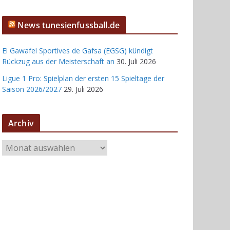
News tunesienfussball.de
El Gawafel Sportives de Gafsa (EGSG) kündigt
Rückzug aus der Meisterschaft an
30. Juli 2026
Ligue 1 Pro: Spielplan der ersten 15 Spieltage der
Saison 2026/2027
29. Juli 2026
Archiv
A
r
c
h
i
v