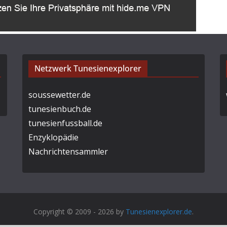
Netzwerk Tunesienexplorer
soussewetter.de
tunesienbuch.de
tunesienfussball.de
Enzyklopädie
Nachrichtensammler
Copyright © 2009 - 2026 by
Tunesienexplorer.de
.