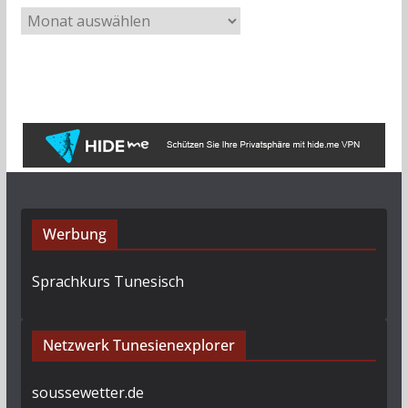
A
r
c
h
i
v
Werbung
Sprachkurs Tunesisch
Netzwerk Tunesienexplorer
soussewetter.de