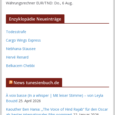
Währungsrechner
EUR/TND
: Do., 6 Aug..
Enzyklopädie Neueinträge
Todesstrafe
Cargo Wings Express
Nebhana-Stausee
Hervé Renard
Belkacem Chebbi
News tunesienbuch.de
À voix basse (In a whisper | Mit leiser Stimme) – von Leyla
Bouzid
25. April 2026
Kaouther Ben Hania: „The Voice of Hind Rajab“ für den Oscar
als bester internationaler Film nominiert
22. Januar 2026