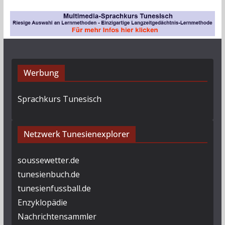
i
v
Werbung
Sprachkurs Tunesisch
Netzwerk Tunesienexplorer
soussewetter.de
tunesienbuch.de
tunesienfussball.de
Enzyklopädie
Nachrichtensammler