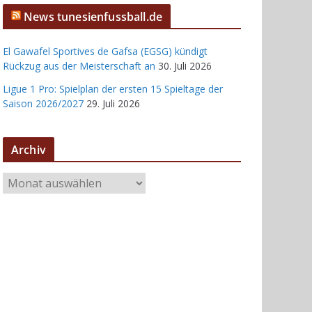
News tunesienfussball.de
El Gawafel Sportives de Gafsa (EGSG) kündigt
Rückzug aus der Meisterschaft an
30. Juli 2026
Ligue 1 Pro: Spielplan der ersten 15 Spieltage der
Saison 2026/2027
29. Juli 2026
Archiv
A
r
c
h
i
v