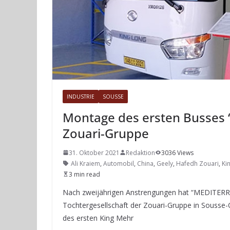
INDUSTRIE
SOUSSE
Montage des ersten Busses “
Zouari-Gruppe
31. Oktober 2021
Redaktion
3036 Views
Ali Kraiem
,
Automobil
,
China
,
Geely
,
Hafedh Zouari
,
Ki
3 min read
Nach zweijährigen Anstrengungen hat “MEDITERRA
Tochtergesellschaft der Zouari-Gruppe in Sousse-O
des ersten King Mehr