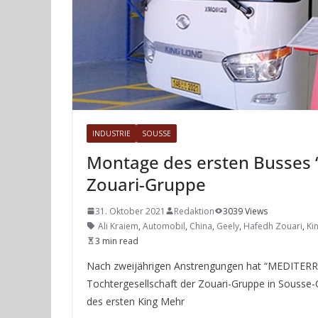
INDUSTRIE
SOUSSE
Montage des ersten Busses “
Zouari-Gruppe
31. Oktober 2021
Redaktion
3039 Views
Ali Kraiem
,
Automobil
,
China
,
Geely
,
Hafedh Zouari
,
Ki
3 min read
Nach zweijährigen Anstrengungen hat “MEDITERRA
Tochtergesellschaft der Zouari-Gruppe in Sousse-O
des ersten King Mehr