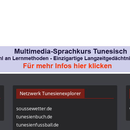
Netzwerk Tunesienexplorer
soussewetter.de
tunesienbuch.de
tunesienfussball.de