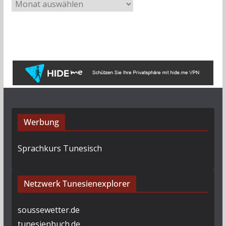
A
r
c
h
i
v
Werbung
Sprachkurs Tunesisch
Netzwerk Tunesienexplorer
soussewetter.de
tunesienbuch.de