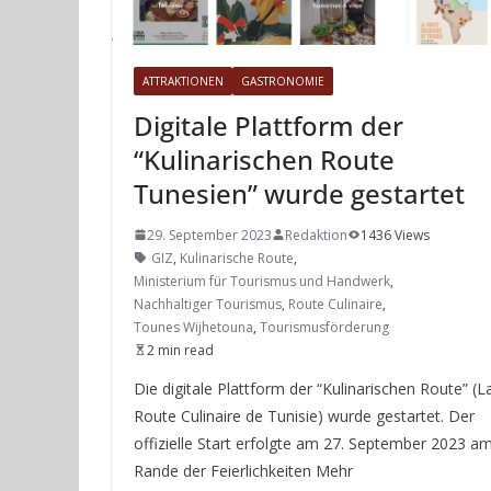
ATTRAKTIONEN
GASTRONOMIE
Digitale Plattform der
“Kulinarischen Route
Tunesien” wurde gestartet
29. September 2023
Redaktion
1436 Views
GIZ
,
Kulinarische Route
,
Ministerium für Tourismus und Handwerk
,
Nachhaltiger Tourismus
,
Route Culinaire
,
Tounes Wijhetouna
,
Tourismusförderung
2 min read
Die digitale Plattform der “Kulinarischen Route” (L
Route Culinaire de Tunisie) wurde gestartet. Der
offizielle Start erfolgte am 27. September 2023 a
Rande der Feierlichkeiten Mehr