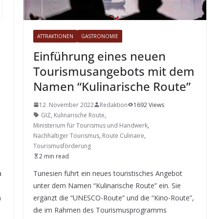
ATTRAKTIONEN
GASTRONOMIE
Einführung eines neuen
Tourismusangebots mit dem
Namen “Kulinarische Route”
12. November 2022
Redaktion
1692 Views
GIZ
,
Kulinarische Route
,
Ministerium für Tourismus und Handwerk
,
Nachhaltiger Tourismus
,
Route Culinaire
,
Tourismusförderung
2 min read
a
Tunesien führt ein neues touristisches Angebot
unter dem Namen “Kulinarische Route” ein. Sie
m
ergänzt die “UNESCO-Route” und die “Kino-Route”,
die im Rahmen des Tourismusprogramms