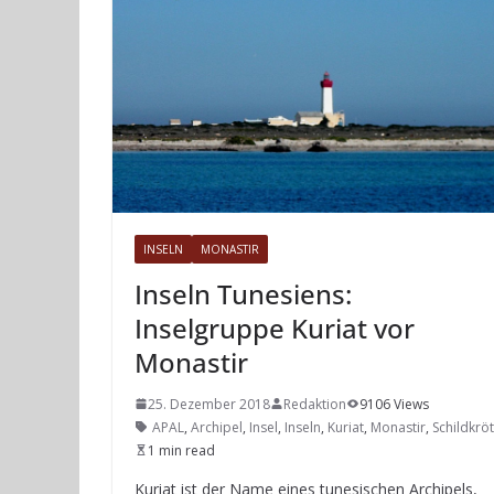
INSELN
MONASTIR
Inseln Tunesiens:
Inselgruppe Kuriat vor
Monastir
25. Dezember 2018
Redaktion
9106 Views
APAL
,
Archipel
,
Insel
,
Inseln
,
Kuriat
,
Monastir
,
Schildkrö
1 min read
Kuriat ist der Name eines tunesischen Archipels,