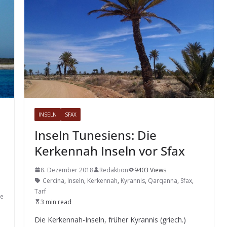
INSELN
SFAX
Inseln Tunesiens: Die
Kerkennah Inseln vor Sfax
8. Dezember 2018
Redaktion
9403 Views
Cercina
,
Inseln
,
Kerkennah
,
Kyrannis
,
Qarqanna
,
Sfax
,
Tarf
te
3 min read
Die Kerkennah-Inseln, früher Kyrannis (griech.)