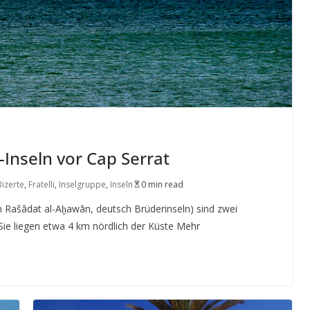
i-Inseln vor Cap Serrat
Bizerte
,
Fratelli
,
Inselgruppe
,
Inseln
0 min read
isch Rašādat al-Aḫawān, deutsch Brüderinseln) sind zwei
Sie liegen etwa 4 km nördlich der Küste Mehr