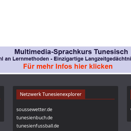
Netzwerk Tunesienexplorer
soussewetter.de
tunesienbuch.de
tunesienfussball.de