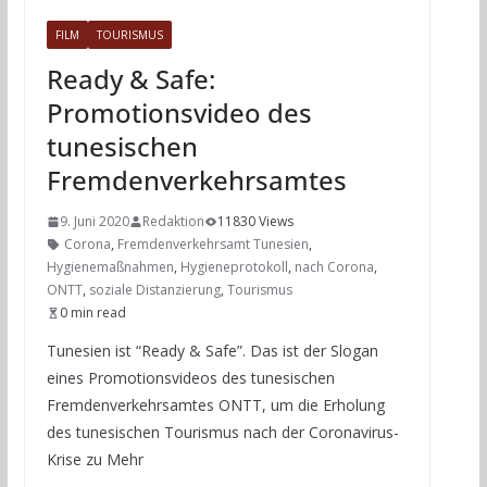
FILM
TOURISMUS
Ready & Safe:
Promotionsvideo des
tunesischen
Fremdenverkehrsamtes
9. Juni 2020
Redaktion
11830 Views
Corona
,
Fremdenverkehrsamt Tunesien
,
Hygienemaßnahmen
,
Hygieneprotokoll
,
nach Corona
,
ONTT
,
soziale Distanzierung
,
Tourismus
0 min read
Tunesien ist “Ready & Safe”. Das ist der Slogan
eines Promotionsvideos des tunesischen
Fremdenverkehrsamtes ONTT, um die Erholung
des tunesischen Tourismus nach der Coronavirus-
Krise zu Mehr