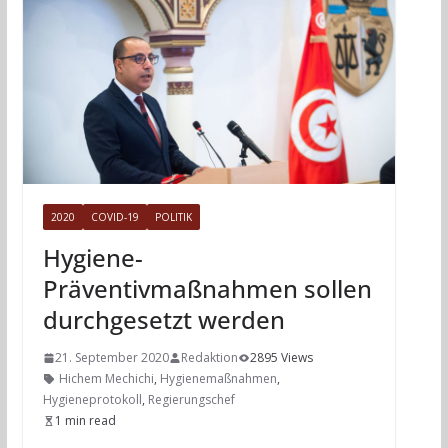
2020
COVID-19
POLITIK
Hygiene-
Präventivmaßnahmen sollen
durchgesetzt werden
21. September 2020
Redaktion
2895 Views
Hichem Mechichi
,
Hygienemaßnahmen
,
Hygieneprotokoll
,
Regierungschef
1 min read