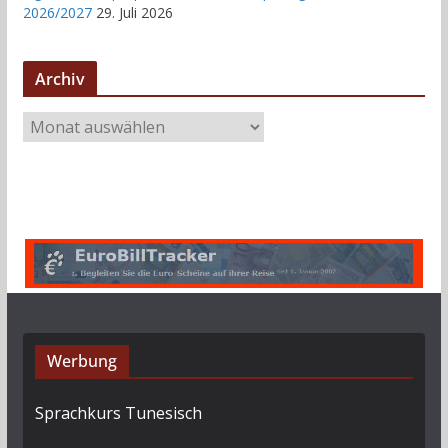
2026/2027
29. Juli 2026
Archiv
A
r
c
h
i
v
Werbung
Sprachkurs Tunesisch