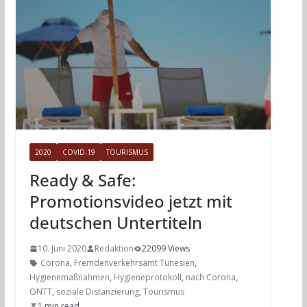
2020
COVID-19
TOURISMUS
Ready & Safe:
Promotionsvideo jetzt mit
deutschen Untertiteln
10. Juni 2020
Redaktion
22099 Views
Corona
,
Fremdenverkehrsamt Tunesien
,
Hygienemaßnahmen
,
Hygieneprotokoll
,
nach Corona
,
ONTT
,
soziale Distanzierung
,
Tourismus
1 min read