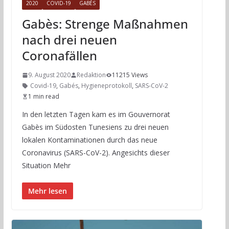
2020
COVID-19
GABÉS
Gabès: Strenge Maßnahmen
nach drei neuen
Coronafällen
9. August 2020
Redaktion
11215 Views
Covid-19
,
Gabés
,
Hygieneprotokoll
,
SARS-CoV-2
1 min read
In den letzten Tagen kam es im Gouvernorat
Gabès im Südosten Tunesiens zu drei neuen
lokalen Kontaminationen durch das neue
Coronavirus (SARS-CoV-2). Angesichts dieser
Situation Mehr
Mehr lesen