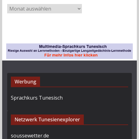
A
r
c
h
i
v
Werbung
Sprachkurs Tunesisch
Netzwerk Tunesienexplorer
soussewetter.de