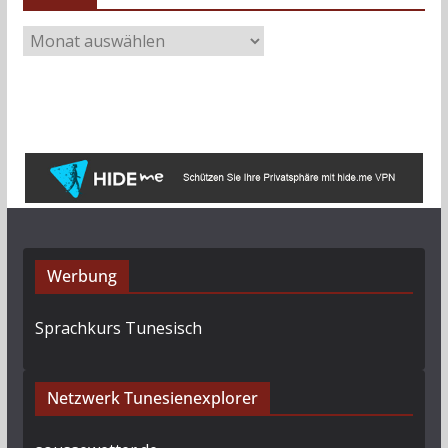
A
r
c
h
i
v
Werbung
Sprachkurs Tunesisch
Netzwerk Tunesienexplorer