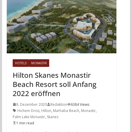
HOTELS
MONASTIR
Hilton Skanes Monastir
Beach Resort soll Anfang
2022 eröffnen
8. Dezember 2020
Redaktion
6384 Views
Hichem Driss
,
Hilton
,
Marhaba Beach
,
Monastir
,
Palm Lake Monastir
,
Skanes
1 min read