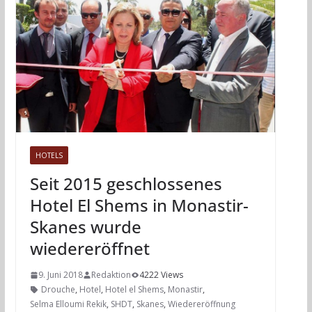
HOTELS
Seit 2015 geschlossenes
Hotel El Shems in Monastir-
Skanes wurde
wiedereröffnet
9. Juni 2018
Redaktion
4222 Views
Drouche
,
Hotel
,
Hotel el Shems
,
Monastir
,
Selma Elloumi Rekik
,
SHDT
,
Skanes
,
Wiedereröffnung