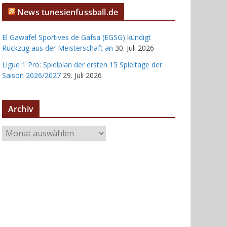
News tunesienfussball.de
El Gawafel Sportives de Gafsa (EGSG) kündigt
Rückzug aus der Meisterschaft an
30. Juli 2026
Ligue 1 Pro: Spielplan der ersten 15 Spieltage der
Saison 2026/2027
29. Juli 2026
Archiv
A
r
c
h
i
v