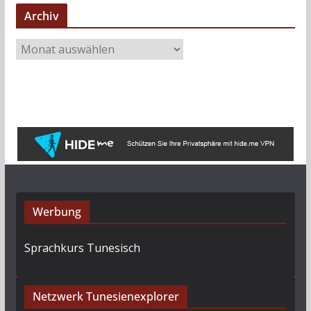
Archiv
A
r
c
h
i
v
Werbung
Sprachkurs Tunesisch
Netzwerk Tunesienexplorer