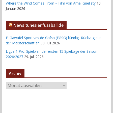
Where the Wind Comes From – Film von Amel Guellaty
10.
Januar 2026
News tunesienfussball.de
El Gawafel Sportives de Gafsa (EGSG) kündigt Rückzug aus
der Meisterschaft an
30. Juli 2026
Ligue 1 Pro: Spielplan der ersten 15 Spieltage der Saison
2026/2027
29. Juli 2026
Archiv
A
r
c
h
i