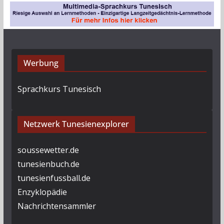
v
Werbung
Sprachkurs Tunesisch
Netzwerk Tunesienexplorer
soussewetter.de
tunesienbuch.de
tunesienfussball.de
Enzyklopädie
Nachrichtensammler