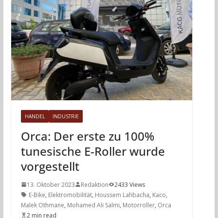
HANDEL
INDUSTRIE
Orca: Der erste zu 100%
tunesische E-Roller wurde
vorgestellt
13. Oktober 2023
Redaktion
2433 Views
E-Bike
,
Elektromobilität
,
Houssem Lahbacha
,
Kaco
,
Malek Othmane
,
Mohamed Ali Salmi
,
Motorroller
,
Orca
2 min read