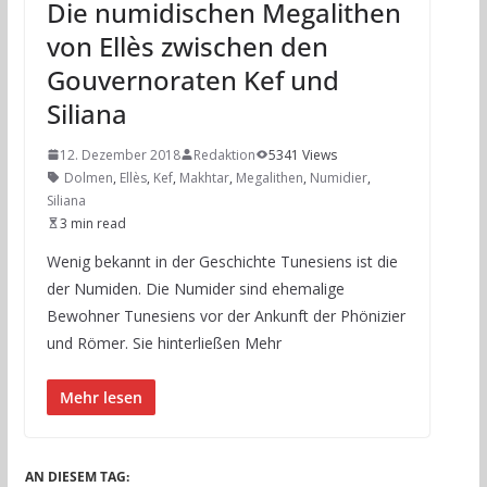
Die numidischen Megalithen
von Ellès zwischen den
Gouvernoraten Kef und
Siliana
12. Dezember 2018
Redaktion
5341 Views
Dolmen
,
Ellès
,
Kef
,
Makhtar
,
Megalithen
,
Numidier
,
Siliana
3 min read
Wenig bekannt in der Geschichte Tunesiens ist die
der Numiden. Die Numider sind ehemalige
Bewohner Tunesiens vor der Ankunft der Phönizier
und Römer. Sie hinterließen Mehr
Mehr lesen
AN DIESEM TAG: