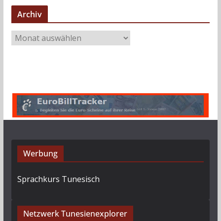
Archiv
A
r
c
h
i
v
Werbung
Sprachkurs Tunesisch
Netzwerk Tunesienexplorer