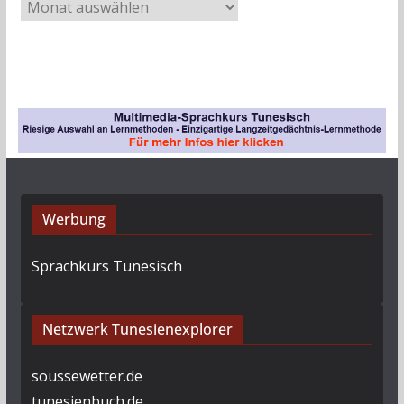
A
r
c
h
i
v
Werbung
Sprachkurs Tunesisch
Netzwerk Tunesienexplorer
soussewetter.de
tunesienbuch.de