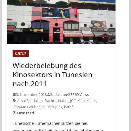
KULTUR
Wiederbelebung des
Kinosektors in Tunesien
nach 2011
3. November 2018
Redaktion
3369 Views
Amal Saadallah
,
Dachra
,
Hakka
,
JCC
,
Kino
,
Kultur
,
Lassaad Goubantini
,
Multiplex
,
Pathé
3 min read
Tunesische Filmemacher nutzen die neu
gewonnenen Freiheiten, um jahrzehntelang von