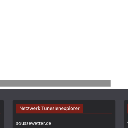
Netzwerk Tunesienexplorer
soussewetter.de