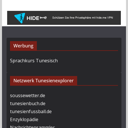
i
v
Werbung
Sprachkurs Tunesisch
Netzwerk Tunesienexplorer
soussewetter.de
tunesienbuch.de
tunesienfussball.de
Enzyklopädie
Nachrichtensammler