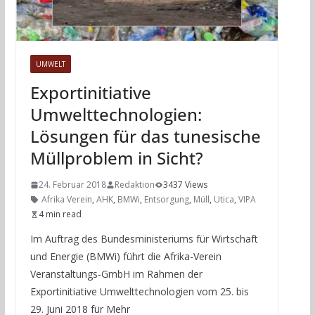
UMWELT
Exportinitiative
Umwelttechnologien:
Lösungen für das tunesische
Müllproblem in Sicht?
24. Februar 2018
Redaktion
3437 Views
Afrika Verein
,
AHK
,
BMWi
,
Entsorgung
,
Müll
,
Utica
,
VIPA
4 min read
Im Auftrag des Bundesministeriums für Wirtschaft
und Energie (BMWi) führt die Afrika-Verein
Veranstaltungs-GmbH im Rahmen der
Exportinitiative Umwelttechnologien vom 25. bis
29. Juni 2018 für Mehr