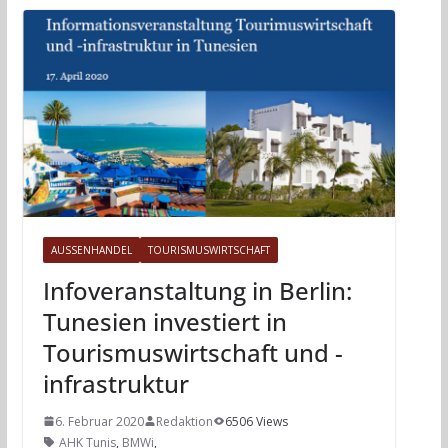
AUSSENHANDEL
TOURISMUSWIRTSCHAFT
Infoveranstaltung in Berlin:
Tunesien investiert in
Tourismuswirtschaft und -
infrastruktur
6. Februar 2020
Redaktion
6506 Views
AHK Tunis
,
BMWi
,