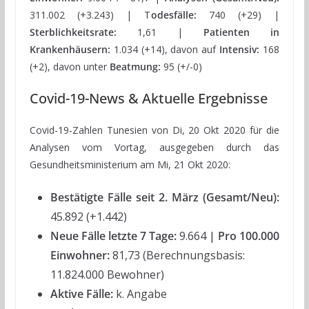
311.002 (+3.243) | T
odesfälle:
740 (+29) |
Sterblichkeitsrate:
1,61 |
Patienten in
Krankenhäusern:
1.034 (+14), davon auf
Intensiv:
168
(+2), davon unter
Beatmung:
95 (+/-0)
Covid-19-News & Aktuelle Ergebnisse
Covid-19-Zahlen Tunesien von Di, 20 Okt 2020 für die
Analysen vom Vortag, ausgegeben durch das
Gesundheitsministerium am Mi, 21 Okt 2020:
Bestätigte Fälle seit 2. März (Gesamt/Neu):
45.892 (+1.442)
Neue Fälle letzte 7 Tage:
9.664
| Pro 100.000
Einwohner:
81,73 (Berechnungsbasis:
11.824.000 Bewohner)
Aktive Fälle:
k. Angabe