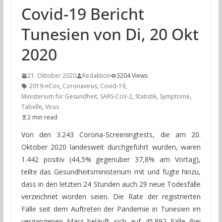
Covid-19 Bericht
Tunesien von Di, 20 Okt
2020
21. Oktober 2020
Redaktion
3204 Views
2019-nCov
,
Coronavirus
,
Covid-19
,
Ministerium für Gesundheit
,
SARS-CoV-2
,
Statistik
,
Symptome
,
Tabelle
,
Virus
2 min read
Von den 3.243 Corona-Screeningtests, die am 20.
Oktober 2020 landesweit durchgeführt wurden, waren
1.442 positiv (44,5% gegenüber 37,8% am Vortag),
teilte das Gesundheitsministerium mit und fügte hinzu,
dass in den letzten 24 Stunden auch 29 neue Todesfälle
verzeichnet worden seien. Die Rate der registrierten
Fälle seit dem Auftreten der Pandemie in Tunesien im
vergangenen März beläuft sich auf 45.892 Fälle (bei