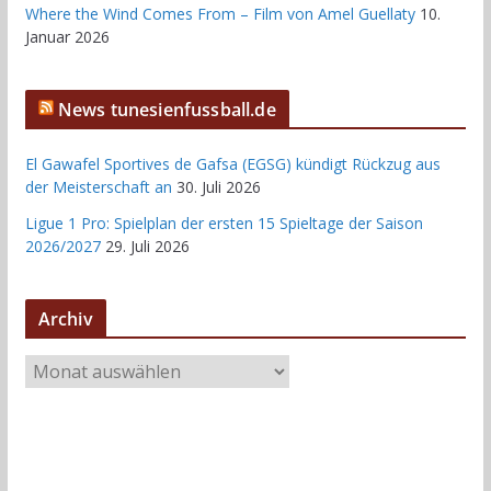
Where the Wind Comes From – Film von Amel Guellaty
10.
Januar 2026
News tunesienfussball.de
El Gawafel Sportives de Gafsa (EGSG) kündigt Rückzug aus
der Meisterschaft an
30. Juli 2026
Ligue 1 Pro: Spielplan der ersten 15 Spieltage der Saison
2026/2027
29. Juli 2026
Archiv
A
r
c
h
i