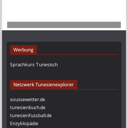
v
Werbung
Sprachkurs Tunesisch
Netzwerk Tunesienexplorer
soussewetter.de
tunesienbuch.de
tunesienfussball.de
Enzyklopädie