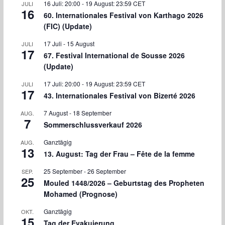
16 Juli: 20:00
-
19 August: 23:59
CET
JULI
16
60. Internationales Festival von Karthago 2026
(FIC) (Update)
17 Juli
-
15 August
JULI
17
67. Festival International de Sousse 2026
(Update)
17 Juli: 20:00
-
19 August: 23:59
CET
JULI
17
43. Internationales Festival von Bizerté 2026
7 August
-
18 September
AUG.
7
Sommerschlussverkauf 2026
Ganztägig
AUG.
13
13. August: Tag der Frau – Fête de la femme
25 September
-
26 September
SEP.
25
Mouled 1448/2026 – Geburtstag des Propheten
Mohamed (Prognose)
Ganztägig
OKT.
15
Tag der Evakuierung