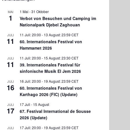
1 Mai
-
31 Oktober
MAI
1
Verbot von Besuchen und Camping im
Nationalpark Djebel Zaghouan
11 Juli: 20:00
-
13 August: 23:59
CET
JULI
11
60. Internationales Festival von
Hammamet 2026
11 Juli: 20:00
-
15 August: 23:30
CET
JULI
11
39. Internationales Festival für
sinfonische Musik El Jem 2026
16 Juli: 20:00
-
19 August: 23:59
CET
JULI
16
60. Internationales Festival von
Karthago 2026 (FIC) (Update)
17 Juli
-
15 August
JULI
17
67. Festival International de Sousse
2026 (Update)
17 Juli: 20:00
-
19 August: 23:59
CET
JULI