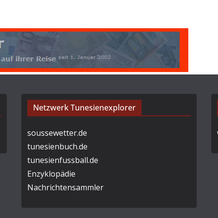
Netzwerk Tunesienexplorer
soussewetter.de
tunesienbuch.de
tunesienfussball.de
Enzyklopädie
Nachrichtensammler