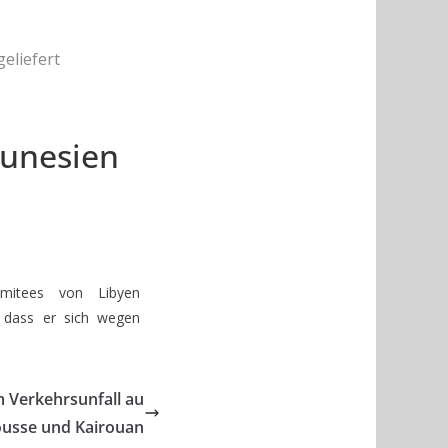
eliefert
Tunesien
omitees von Libyen
, dass er sich wegen
m Verkehrsunfall au
ousse und Kairouan