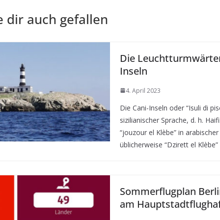
 dir auch gefallen
Die Leuchtturmwärter
Inseln
4. April 2023
Die Cani-Inseln oder “Isuli di pisc
sizilianischer Sprache, d. h. Hai
“jouzour el Klèbe” in arabischer
üblicherweise “Dzirett el Klèbe
Sommerflugplan Berli
am Hauptstadtflugha