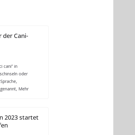
 der Cani-
i cani” in
fischinseln oder
 Sprache,
” genannt, Mehr
n 2023 startet
fen