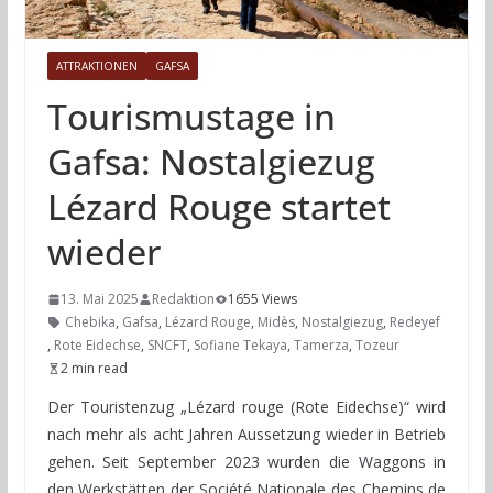
ATTRAKTIONEN
GAFSA
Tourismustage in
Gafsa: Nostalgiezug
Lézard Rouge startet
wieder
13. Mai 2025
Redaktion
1655 Views
Chebika
,
Gafsa
,
Lézard Rouge
,
Midès
,
Nostalgiezug
,
Redeyef
,
Rote Eidechse
,
SNCFT
,
Sofiane Tekaya
,
Tamerza
,
Tozeur
2 min read
Der Touristenzug „Lézard rouge (Rote Eidechse)“ wird
nach mehr als acht Jahren Aussetzung wieder in Betrieb
gehen. Seit September 2023 wurden die Waggons in
den Werkstätten der Société Nationale des Chemins de