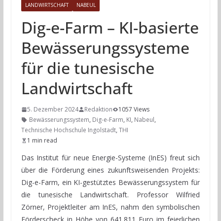
LANDWIRTSCHAFT
NABEUL
Dig-e-Farm – KI-basierte
Bewässerungssysteme
für die tunesische
Landwirtschaft
5. Dezember 2024
Redaktion
1057 Views
Bewässerungssystem
,
Dig-e-Farm
,
KI
,
Nabeul
,
Technische Hochschule Ingolstadt
,
THI
1 min read
Das Institut für neue Energie-Systeme (InES) freut sich
über die Förderung eines zukunftsweisenden Projekts:
Dig-e-Farm, ein KI-gestütztes Bewässerungssystem für
die tunesische Landwirtschaft. Professor Wilfried
Zörner, Projektleiter am InES, nahm den symbolischen
Förderscheck in Höhe von 641.811 Euro im feierlichen