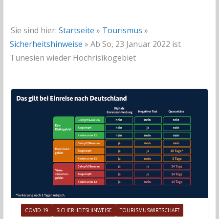
Sie sind hier:
Startseite
»
Tourismus
»
Sicherheitshinweise
»
Ab So, 23 Januar 2022 ist
Tunesien wieder Hochrisikogebiet
COVID-19
SICHERHEITSHINWEISE
TOURISMUSWIRTSCHAFT