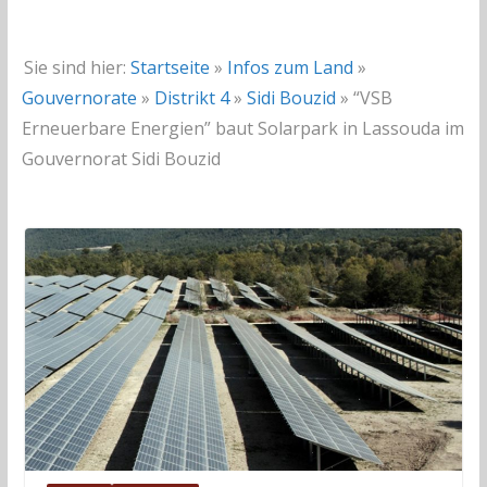
Sie sind hier:
Startseite
»
Infos zum Land
»
Gouvernorate
»
Distrikt 4
»
Sidi Bouzid
»
“VSB
Erneuerbare Energien” baut Solarpark in Lassouda im
Gouvernorat Sidi Bouzid