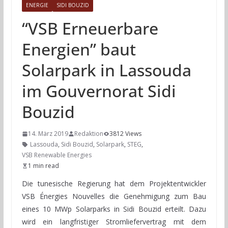
ENERGIE
SIDI BOUZID
“VSB Erneuerbare
Energien” baut
Solarpark in Lassouda
im Gouvernorat Sidi
Bouzid
14. März 2019
Redaktion
3812 Views
Lassouda
,
Sidi Bouzid
,
Solarpark
,
STEG
,
VSB Renewable Energies
1 min read
Die tunesische Regierung hat dem Projektentwickler
VSB Énergies Nouvelles die Genehmigung zum Bau
eines 10 MWp Solarparks in Sidi Bouzid erteilt. Dazu
wird ein langfristiger Stromliefervertrag mit dem