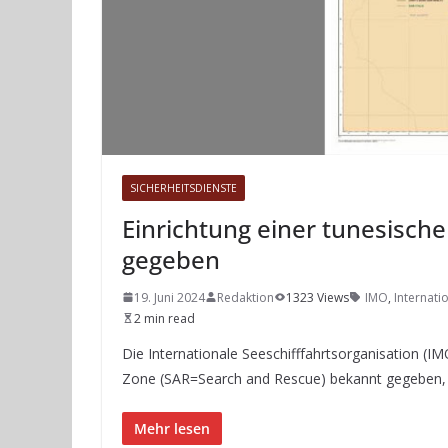
SICHERHEITSDIENSTE
Einrichtung einer tunesisch
gegeben
19. Juni 2024
Redaktion
1323 Views
IMO
,
Internati
2 min read
Die Internationale Seeschifffahrtsorganisation (IM
Zone (SAR=Search and Rescue) bekannt gegeben,
Mehr lesen