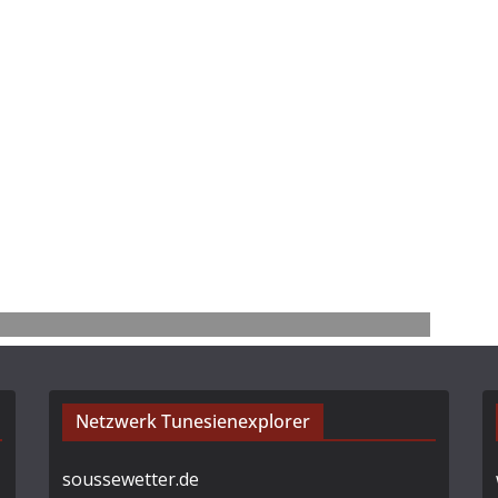
Netzwerk Tunesienexplorer
soussewetter.de