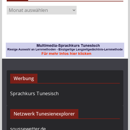
A
r
c
h
i
v
Werbung
Sprachkurs Tunesisch
Netzwerk Tunesienexplorer
soussewetter.de