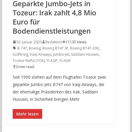
Geparkte Jumbo-Jets in
Tozeur: Irak zahlt 4,8 Mio
Euro für
Bodendienstleistungen
30. Januar 2020
Redaktion
11135 Views
B-747
,
Boeing
,
Boeing B747 SP
,
Boeing B747-200
,
Golfkrieg
,
Iraqi Airways
,
Jumbo-Jet
,
Saddam Hussein
,
Tozeur-Nefta (TOE)
,
YI-AGP
,
YI-ALM
0 min read
Seit 1990 stehen auf dem Flughafen Tozeur zwei
geparkte Jumbo-Jets B747 von Iraqi Airways, die
der ehemalige Präsidenten des Irak, Saddam
Hussein, in Sicherheit bringen Mehr
Mehr lesen