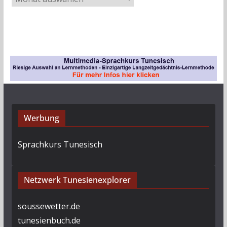
r
c
h
i
v
Werbung
Sprachkurs Tunesisch
Netzwerk Tunesienexplorer
soussewetter.de
tunesienbuch.de