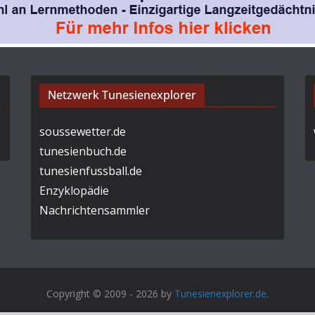
Netzwerk Tunesienexplorer
soussewetter.de
tunesienbuch.de
tunesienfussball.de
Enzyklopädie
Nachrichtensammler
Copyright © 2009 - 2026 by
Tunesienexplorer.de
.