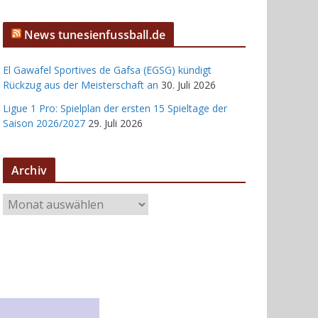
News tunesienfussball.de
El Gawafel Sportives de Gafsa (EGSG) kündigt
Rückzug aus der Meisterschaft an
30. Juli 2026
Ligue 1 Pro: Spielplan der ersten 15 Spieltage der
Saison 2026/2027
29. Juli 2026
Archiv
A
r
c
h
i
v