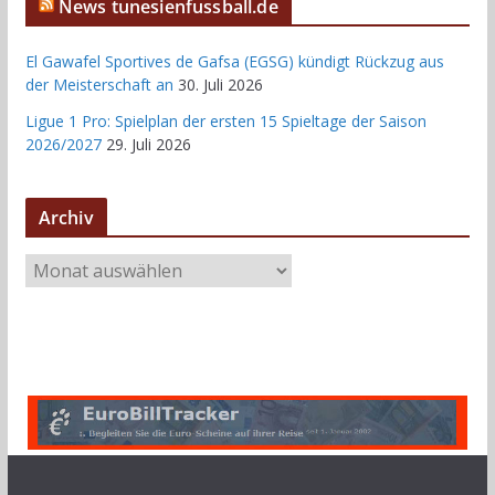
News tunesienfussball.de
El Gawafel Sportives de Gafsa (EGSG) kündigt Rückzug aus
der Meisterschaft an
30. Juli 2026
Ligue 1 Pro: Spielplan der ersten 15 Spieltage der Saison
2026/2027
29. Juli 2026
Archiv
A
r
c
h
i
v