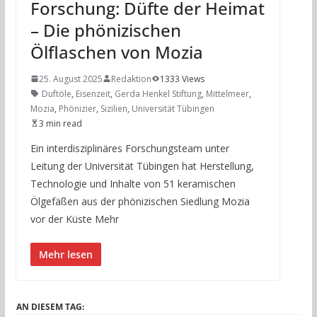
Forschung: Düfte der Heimat
– Die phönizischen
Ölflaschen von Mozia
25. August 2025
Redaktion
1333 Views
Duftöle
,
Eisenzeit
,
Gerda Henkel Stiftung
,
Mittelmeer
,
Mozia
,
Phönizier
,
Sizilien
,
Universität Tübingen
3 min read
Ein interdisziplinäres Forschungsteam unter
Leitung der Universität Tübingen hat Herstellung,
Technologie und Inhalte von 51 keramischen
Ölgefäßen aus der phönizischen Siedlung Mozia
vor der Küste Mehr
Mehr lesen
AN DIESEM TAG: