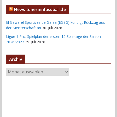
News tunesienfussball.de
El Gawafel Sportives de Gafsa (EGSG) kündigt Rückzug aus
der Meisterschaft an
30. Juli 2026
Ligue 1 Pro: Spielplan der ersten 15 Spieltage der Saison
2026/2027
29. Juli 2026
Archiv
A
r
c
h
i
v