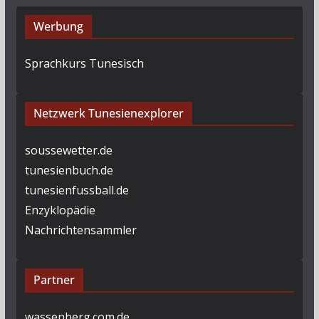
Werbung
Sprachkurs Tunesisch
Netzwerk Tunesienexplorer
soussewetter.de
tunesienbuch.de
tunesienfussball.de
Enzyklopädie
Nachrichtensammler
Partner
wassenberg.com.de