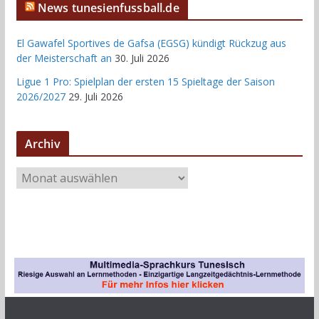
News tunesienfussball.de
El Gawafel Sportives de Gafsa (EGSG) kündigt Rückzug aus
der Meisterschaft an
30. Juli 2026
Ligue 1 Pro: Spielplan der ersten 15 Spieltage der Saison
2026/2027
29. Juli 2026
Archiv
A
r
c
h
i
v