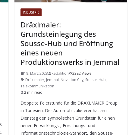
INDUSTRIE
Dräxlmaier:
Grundsteinlegung des
Sousse-Hub und Eröffnung
eines neuen
Produktionswerks in Jemmal
18. März 2023
Redaktion
2382 Views
Dräxlmaier
,
Jemmal
,
Novation City
,
Sousse-Hub
,
Telekommunikation
2 min read
Doppelte Feierstunde für die DRÄXLMAIER Group
in Tunesien: Der Automobilzulieferer hat am
Dienstag den symbolischen Grundstein für einen
s
neuen Entwicklungs-, Forschungs- und
.
Informationstechnologie-Standort, den Sousse-