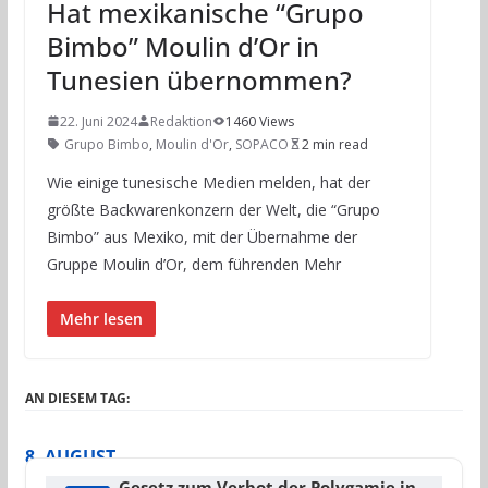
Hat mexikanische “Grupo
Bimbo” Moulin d’Or in
Tunesien übernommen?
22. Juni 2024
Redaktion
1460 Views
Grupo Bimbo
,
Moulin d'Or
,
SOPACO
2 min read
Wie einige tunesische Medien melden, hat der
größte Backwarenkonzern der Welt, die “Grupo
Bimbo” aus Mexiko, mit der Übernahme der
Gruppe Moulin d’Or, dem führenden Mehr
Mehr lesen
AN DIESEM TAG:
8. AUGUST
Gesetz zum Verbot der Polygamie in