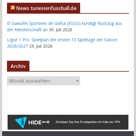
News tunesienfussball.de
El Gawafel Sportives de Gafsa (EGSG) kündigt Rückzug aus
der Meisterschaft an
30. Juli 2026
Ligue 1 Pro: Spielplan der ersten 15 Spieltage der Saison
2026/2027
29. Juli 2026
Archiv
A
r
c
h
i
v