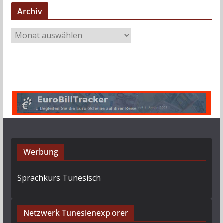
Archiv
A
r
c
h
i
v
Werbung
Sprachkurs Tunesisch
Netzwerk Tunesienexplorer