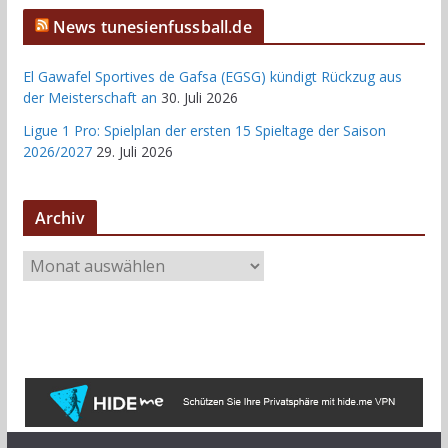
News tunesienfussball.de
El Gawafel Sportives de Gafsa (EGSG) kündigt Rückzug aus
der Meisterschaft an
30. Juli 2026
Ligue 1 Pro: Spielplan der ersten 15 Spieltage der Saison
2026/2027
29. Juli 2026
Archiv
A
r
c
h
i
v