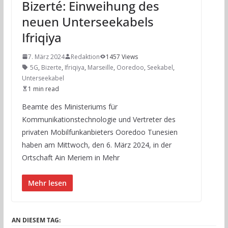
Bizerté: Einweihung des
neuen Unterseekabels
Ifriqiya
7. März 2024
Redaktion
1457 Views
5G
,
Bizerte
,
Ifriqiya
,
Marseille
,
Ooredoo
,
Seekabel
,
Unterseekabel
1 min read
Beamte des Ministeriums für
Kommunikationstechnologie und Vertreter des
privaten Mobilfunkanbieters Ooredoo Tunesien
haben am Mittwoch, den 6. März 2024, in der
Ortschaft Ain Meriem in Mehr
Mehr lesen
AN DIESEM TAG: