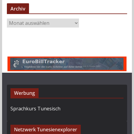
Archiv
A
r
c
h
i
v
Werbung
Sprachkurs Tunesisch
Netzwerk Tunesienexplorer