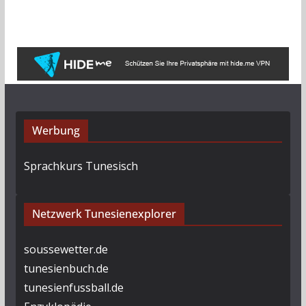
c
h
i
v
Werbung
Sprachkurs Tunesisch
Netzwerk Tunesienexplorer
soussewetter.de
tunesienbuch.de
tunesienfussball.de