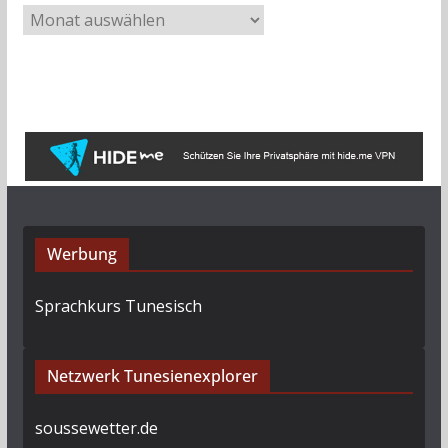
A
r
c
h
i
v
Werbung
Sprachkurs Tunesisch
Netzwerk Tunesienexplorer
soussewetter.de