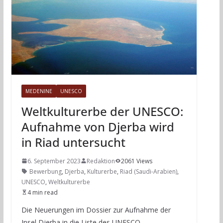
MEDENINE
UNESCO
Weltkulturerbe der UNESCO:
Aufnahme von Djerba wird
in Riad untersucht
6. September 2023
Redaktion
2061 Views
Bewerbung
,
Djerba
,
Kulturerbe
,
Riad (Saudi-Arabien)
,
UNESCO
,
Weltkulturerbe
4 min read
Die Neuerungen im Dossier zur Aufnahme der
Insel Djerba in die Liste des UNESCO-