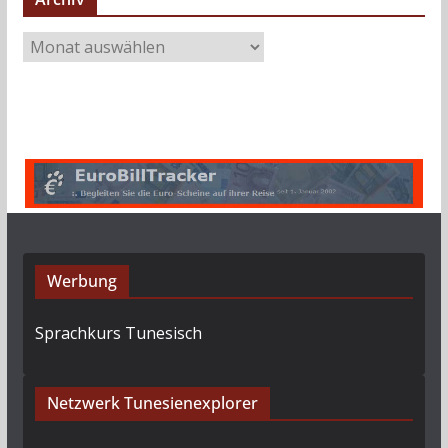
A
r
c
h
i
v
Werbung
Sprachkurs Tunesisch
Netzwerk Tunesienexplorer