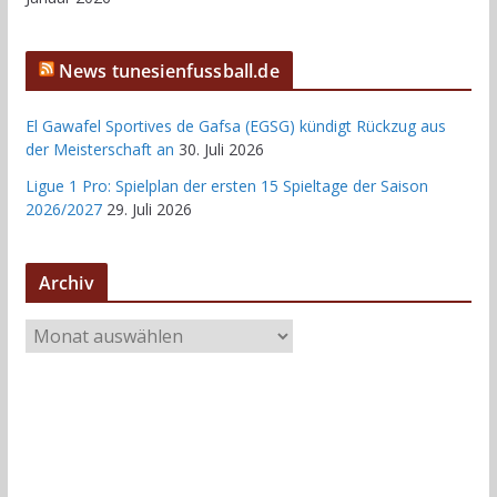
News tunesienfussball.de
El Gawafel Sportives de Gafsa (EGSG) kündigt Rückzug aus
der Meisterschaft an
30. Juli 2026
Ligue 1 Pro: Spielplan der ersten 15 Spieltage der Saison
2026/2027
29. Juli 2026
Archiv
A
r
c
h
i
v