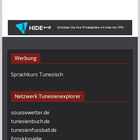
h
i
v
Werbung
Sprachkurs Tunesisch
Netzwerk Tunesienexplorer
soussewetter.de
tunesienbuch.de
tunesienfussball.de
Enzyklopädie