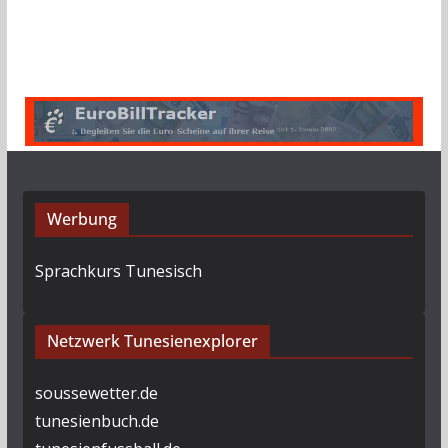
r
c
h
i
v
Werbung
Sprachkurs Tunesisch
Netzwerk Tunesienexplorer
soussewetter.de
tunesienbuch.de