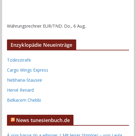
Währungsrechner
EUR/TND
: Do., 6 Aug..
Enzyklopädie Neueinträge
Todesstrafe
Cargo Wings Express
Nebhana-Stausee
Hervé Renard
Belkacem Chebbi
News tunesienbuch.de
À voix basse (In a whisper | Mit leiser Stimme) – von Leyla