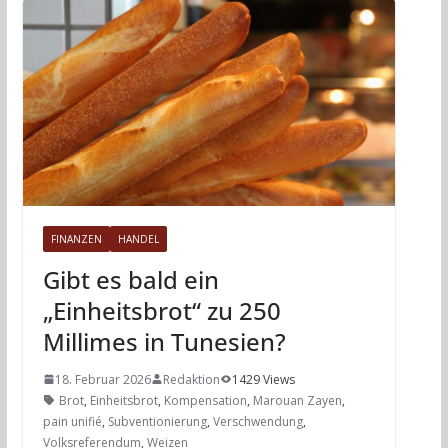
FINANZEN
HANDEL
Gibt es bald ein
„Einheitsbrot“ zu 250
Millimes in Tunesien?
18. Februar 2026
Redaktion
1429 Views
Brot
,
Einheitsbrot
,
Kompensation
,
Marouan Zayen
,
pain unifié
,
Subventionierung
,
Verschwendung
,
Volksreferendum
,
Weizen