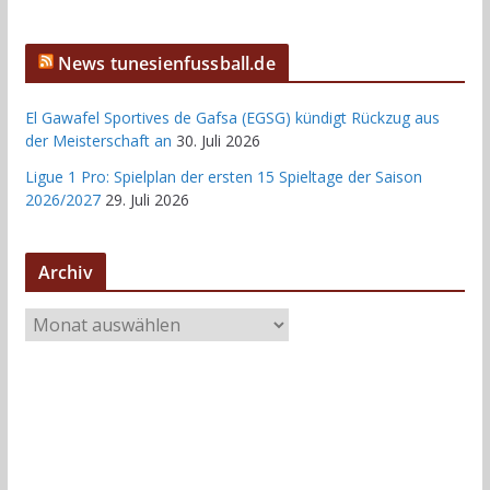
News tunesienfussball.de
El Gawafel Sportives de Gafsa (EGSG) kündigt Rückzug aus
der Meisterschaft an
30. Juli 2026
Ligue 1 Pro: Spielplan der ersten 15 Spieltage der Saison
2026/2027
29. Juli 2026
Archiv
A
r
c
h
i
v